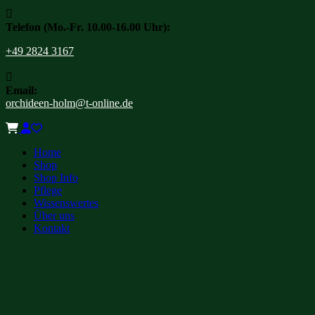

Telefon (Mo.-Fr. 10.00-16.00 Uhr):
+49 2824 3167

Email:
orchideen-holm@t-online.de
Home
Shop
Shop Info
Pflege
Wissenswertes
Über uns
Kontakt