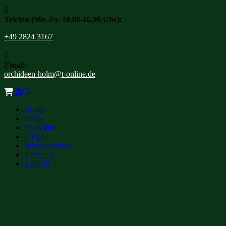

Telefon (Mo.-Fr. 10.00-16.00 Uhr):
+49 2824 3167

Email:
orchideen-holm@t-online.de
Home
Shop
Shop Info
Pflege
Wissenswertes
Über uns
Kontakt