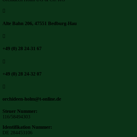

Alte Bahn 206, 47551 Bedburg-Hau

+49 (0) 28 24-31 67

+49 (0) 28 24-32 07

orchideen-holm@t-online.de
Steuer Nummer:
116/58494303
Identifikation Nummer:
DE 284453106