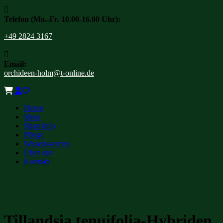

Telefon (Mo.-Fr. 10.00-16.00 Uhr):
+49 2824 3167

Email:
orchideen-holm@t-online.de
Home
Shop
Shop Info
Pflege
Wissenswertes
Über uns
Kontakt
Tillandsia tenuifolia-Hybriden