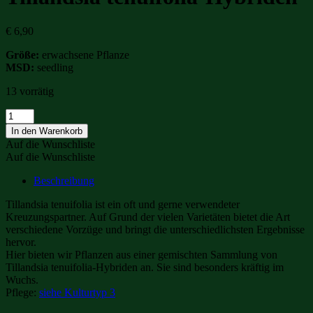
€
6,90
Größe:
erwachsene Pflanze
MSD:
seedling
13 vorrätig
Tillandsia
tenuifolia-
In den Warenkorb
Hybriden
Auf die Wunschliste
Menge
Auf die Wunschliste
Beschreibung
Tillandsia tenuifolia ist ein oft und gerne verwendeter
Kreuzungspartner. Auf Grund der vielen Varietäten bietet die Art
verschiedene Vorzüge und bringt die unterschiedlichsten Ergebnisse
hervor.
Hier bieten wir Pflanzen aus einer gemischten Sammlung von
Tillandsia tenuifolia-Hybriden an. Sie sind besonders kräftig im
Wuchs.
Pflege:
siehe Kulturtyp 3