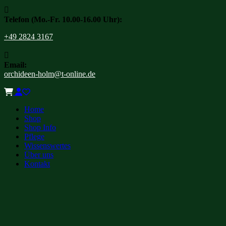

Telefon (Mo.-Fr. 10.00-16.00 Uhr):
+49 2824 3167

Email:
orchideen-holm@t-online.de
Home
Shop
Shop Info
Pflege
Wissenswertes
Über uns
Kontakt