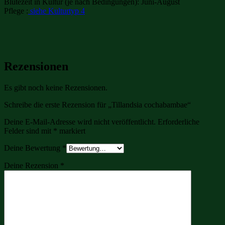
Blütezeit in Kultur (je nach Bedingungen): Juni-August
Pflege :
siehe Kulturtyp 4
Rezensionen
Es gibt noch keine Rezensionen.
Schreibe die erste Rezension für „Tillandsia cochabambae“
Deine E-Mail-Adresse wird nicht veröffentlicht.
Erforderliche
Felder sind mit
*
markiert
Deine Bewertung
*
Deine Rezension
*