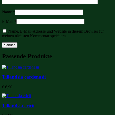
Name
*
E-Mail
*
Name, E-Mail-Adresse und Website in diesem Browser für
meinen nächsten Kommentar speichern.
Passende Produkte
Tillandsia cardenasii
€
6,90
Tillandsia ericii