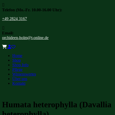

Telefon (Mo.-Fr. 10.00-16.00 Uhr):
+49 2824 3167

Email:
orchideen-holm@t-online.de
Home
Shop
Shop Info
Pflege
Wissenswertes
Über uns
Kontakt
Humata heterophylla (Davallia
heterophylla)