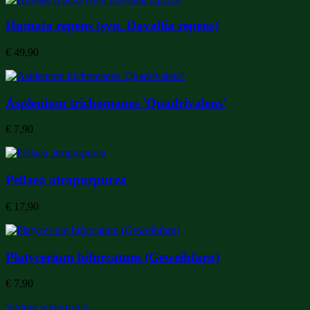
Humata repens (syn. Davallia repens)
€
49,90
Asplenium trichomanes 'Quadrivalens'
€
7,90
Pellaea atropurpurea
€
17,90
Platycerium bifurcatum (Geweihfarn)
€
7,90
Vertrag widerrufen