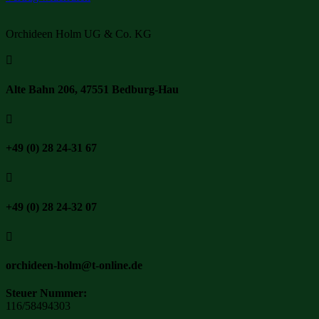
Orchideen Holm UG & Co. KG

Alte Bahn 206, 47551 Bedburg-Hau

+49 (0) 28 24-31 67

+49 (0) 28 24-32 07

orchideen-holm@t-online.de
Steuer Nummer:
116/58494303