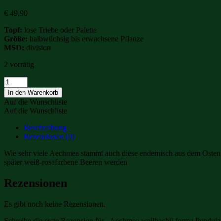
€
49,90
Topf:
lose Triebe oder Palette
Größe:
halbwüchsig bis erwachsene Pflanze
MSD:
division
2 vorrätig
Aechmea
weilbachii
In den Warenkorb
forma
Auf die Wunschliste
Pendula
Auf die Wunschliste
Menge
Beschreibung
Rezensionen (0)
Wie sehr viele Aechmea stammt auch diese endemisch aus dem Osten Bra
später weiß-rosafarbene Beeren werden
Rezensionen
Es gibt noch keine Rezensionen.
Schreibe die erste Rezension für „Aechmea weilbachii forma Pendula