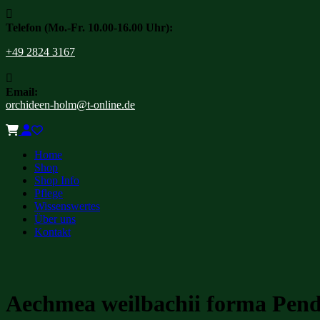

Telefon (Mo.-Fr. 10.00-16.00 Uhr):
+49 2824 3167

Email:
orchideen-holm@t-online.de
Home
Shop
Shop Info
Pflege
Wissenswertes
Über uns
Kontakt
Aechmea weilbachii forma Pen