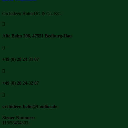
Orchideen Holm UG & Co. KG

Alte Bahn 206, 47551 Bedburg-Hau

+49 (0) 28 24-31 67

+49 (0) 28 24-32 07

orchideen-holm@t-online.de
Steuer Nummer:
116/58494303