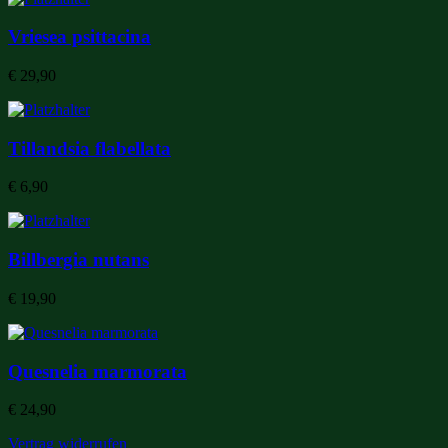
Vriesea psittacina
€
29,90
Tillandsia flabellata
€
6,90
Billbergia nutans
€
19,90
Quesnelia marmorata
€
24,90
Vertrag widerrufen