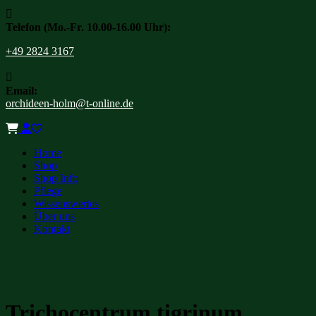

Telefon (Mo.-Fr. 10.00-16.00 Uhr):
+49 2824 3167

Email:
orchideen-holm@t-online.de
Home
Shop
Shop Info
Pflege
Wissenswertes
Über uns
Kontakt
Trichocentrum tigrinum