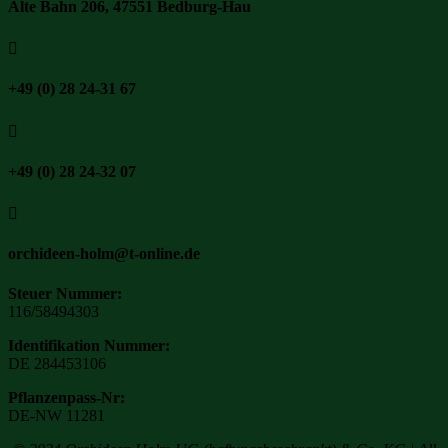
Alte Bahn 206, 47551 Bedburg-Hau

+49 (0) 28 24-31 67

+49 (0) 28 24-32 07

orchideen-holm@t-online.de
Steuer Nummer:
116/58494303
Identifikation Nummer:
DE 284453106
Pflanzenpass-Nr:
DE-NW 11281