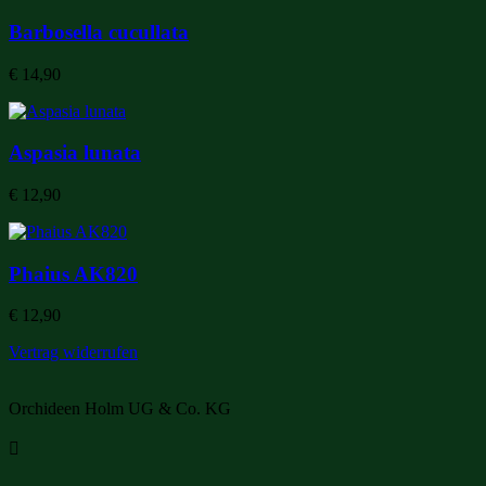
Barbosella cucullata
€
14,90
Aspasia lunata
€
12,90
Phaius AK820
€
12,90
Vertrag widerrufen
Orchideen Holm UG & Co. KG
