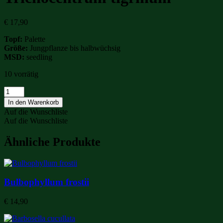
€
17,90
Topf:
Palette
Größe:
Jungpflanze bis halbwüchsig
MSD:
seedling
10 vorrätig
Trichocentrum
tigrinum
In den Warenkorb
Menge
Auf die Wunschliste
Auf die Wunschliste
Ähnliche Produkte
Bulbophyllum frostii
€
14,90