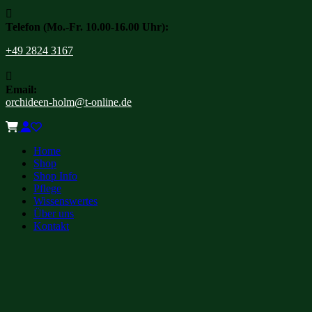

Telefon (Mo.-Fr. 10.00-16.00 Uhr):
+49 2824 3167

Email:
orchideen-holm@t-online.de
Home
Shop
Shop Info
Pflege
Wissenswertes
Über uns
Kontakt