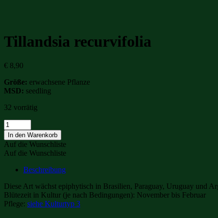
Tillandsia recurvifolia
€
8,90
Größe:
erwachsene Pflanze
MSD:
seedling
32 vorrätig
Tillandsia
recurvifolia
In den Warenkorb
Menge
Auf die Wunschliste
Auf die Wunschliste
Beschreibung
Diese Art wächst epiphytisch in Brasilien, Paraguay, Uruguay und Ar
Blütezeit in Kultur (je nach Bedingungen): November bis Februar
Pflege:
siehe Kulturtyp 3