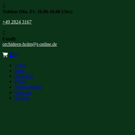

Telefon (Mo.-Fr. 10.00-16.00 Uhr):
+49 2824 3167

Email:
orchideen-holm@t-online.de
Home
Shop
Shop Info
Pflege
Wissenswertes
Über uns
Kontakt