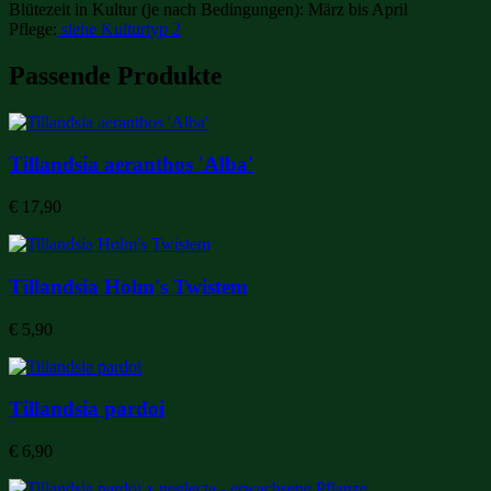
Blütezeit in Kultur (je nach Bedingungen): März bis April
Pflege:
siehe Kulturtyp 2
Passende Produkte
Tillandsia aeranthos 'Alba'
€
17,90
Tillandsia Holm's Twistem
€
5,90
Tillandsia pardoi
€
6,90