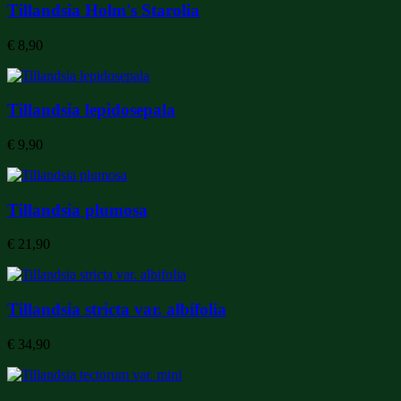
Tillandsia Holm's Starolia
€
8,90
Tillandsia lepidosepala
€
9,90
Tillandsia plumosa
€
21,90
Tillandsia stricta var. albifolia
€
34,90