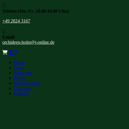

Telefon (Mo.-Fr. 10.00-16.00 Uhr):
+49 2824 3167

Email:
orchideen-holm@t-online.de
Home
Shop
Shop Info
Pflege
Wissenswertes
Über uns
Kontakt