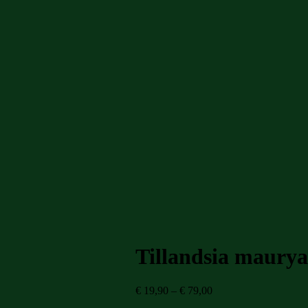
Tillandsia maury
Preisspanne:
€
19,90
–
€
79,00
€ 19,90