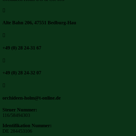

Alte Bahn 206, 47551 Bedburg-Hau

+49 (0) 28 24-31 67

+49 (0) 28 24-32 07

orchideen-holm@t-online.de
Steuer Nummer:
116/58494303
Identifikation Nummer:
DE 284453106