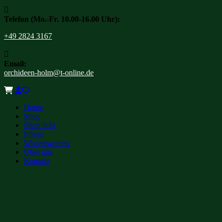

Telefon (Mo.-Fr. 10.00-16.00 Uhr):
+49 2824 3167

Email:
orchideen-holm@t-online.de
Home
Shop
Shop Info
Pflege
Wissenswertes
Über uns
Kontakt