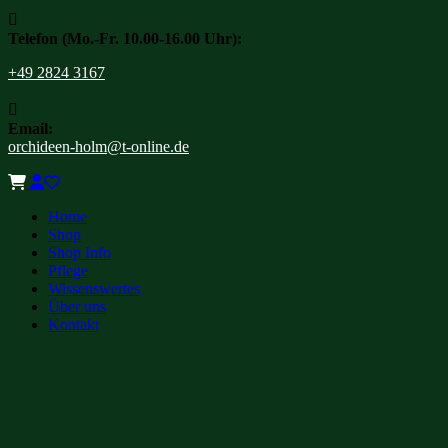

Telefon (Mo.-Fr. 10.00-16.00 Uhr):
+49 2824 3167

Email:
orchideen-holm@t-online.de
Home
Shop
Shop Info
Pflege
Wissenswertes
Über uns
Kontakt