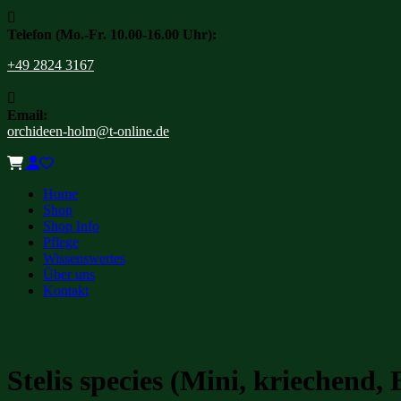

Telefon (Mo.-Fr. 10.00-16.00 Uhr):
+49 2824 3167

Email:
orchideen-holm@t-online.de
Home
Shop
Shop Info
Pflege
Wissenswertes
Über uns
Kontakt
Stelis species (Mini, kriechend, 