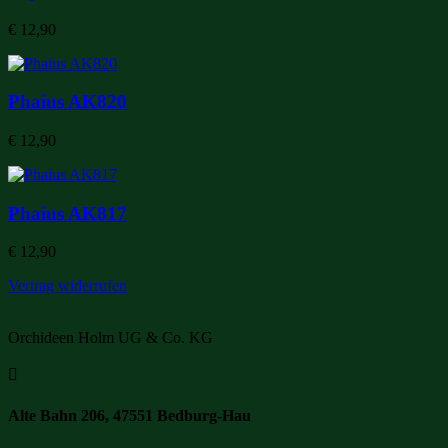
€
12,90
Phaius AK820
€
12,90
Phaius AK817
€
12,90
Vertrag widerrufen
Orchideen Holm UG & Co. KG

Alte Bahn 206, 47551 Bedburg-Hau