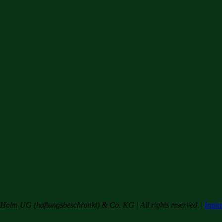
olm UG (haftungsbeschrankt) & Co. KG | All rights reserved.
|
Impr