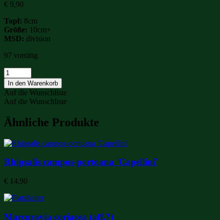
€
9,90
Topf:
8cm
Größe:
10cm+
MSD:
division
97 vorrätig
Ficus
punctata
In den Warenkorb
Menge
Auf die Wunschliste
Auf die Wunschliste
Ähnliche Produkte
Rhipsalis campos-portoana 'Capellini'
€
14,90
Marcgravia coriacea (aff.?)