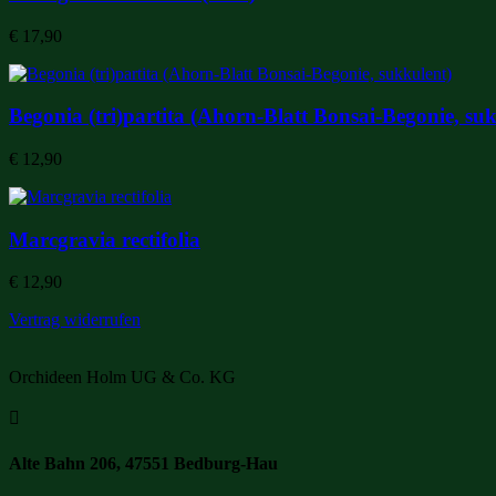
€
17,90
Begonia (tri)partita (Ahorn-Blatt Bonsai-Begonie, su
€
12,90
Marcgravia rectifolia
€
12,90
Vertrag widerrufen
Orchideen Holm UG & Co. KG

Alte Bahn 206, 47551 Bedburg-Hau