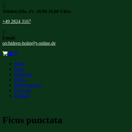

Telefon (Mo.-Fr. 10.00-16.00 Uhr):
+49 2824 3167

Email:
orchideen-holm@t-online.de
Home
Shop
Shop Info
Pflege
Wissenswertes
Über uns
Kontakt
Ficus punctata