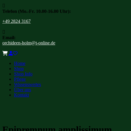

Telefon (Mo.-Fr. 10.00-16.00 Uhr):
+49 2824 3167

Email:
orchideen-holm@t-online.de
Home
Shop
Shop Info
Pflege
Wissenswertes
Über uns
Kontakt
Epipremnum amplissimum