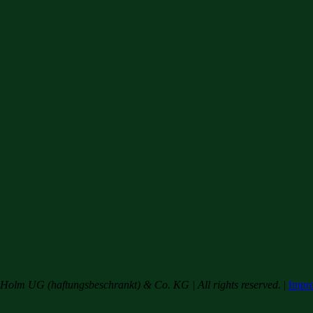
olm UG (haftungsbeschrankt) & Co. KG | All rights reserved.
|
Impr