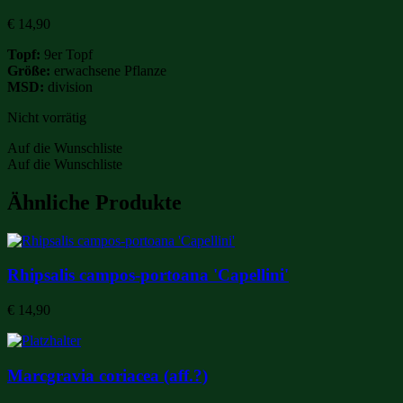
€
14,90
Topf:
9er Topf
Größe:
erwachsene Pflanze
MSD:
division
Nicht vorrätig
Auf die Wunschliste
Auf die Wunschliste
Ähnliche Produkte
Rhipsalis campos-portoana 'Capellini'
€
14,90
Marcgravia coriacea (aff.?)