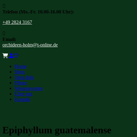

Telefon (Mo.-Fr. 10.00-16.00 Uhr):
+49 2824 3167

Email:
orchideen-holm@t-online.de
Home
Shop
Shop Info
Pflege
Wissenswertes
Über uns
Kontakt
Epiphyllum guatemalense