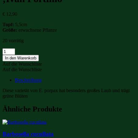
€
12,90
Topf:
5,5cm
Größe:
erwachsene Pflanze
20 vorrätig
Epidendrum
(nanodes)
In den Warenkorb
porpax
Auf die Wunschliste
'Ivan
Auf die Wunschliste
Portillio'
Menge
Beschreibung
Diese varietät von E. porpax hat besonders großes Laub und trägt
grüne Blüten
Ähnliche Produkte
Barbosella cucullata