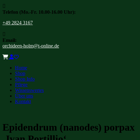

Telefon (Mo.-Fr. 10.00-16.00 Uhr):
+49 2824 3167

Email:
orchideen-holm@t-online.de
Home
Shop
Shop Info
Pflege
Wissenswertes
Über uns
Kontakt
Epidendrum (nanodes) porpax
‚Ivan Portillio‘