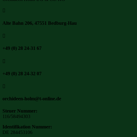

Alte Bahn 206, 47551 Bedburg-Hau

+49 (0) 28 24-31 67

+49 (0) 28 24-32 07

orchideen-holm@t-online.de
Steuer Nummer:
116/58494303
Identifikation Nummer:
DE 284453106