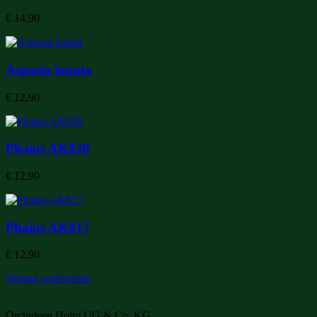
€
14,90
Aspasia lunata
€
12,90
Phaius AK820
€
12,90
Phaius AK817
€
12,90
Vertrag widerrufen
Orchideen Holm UG & Co. KG