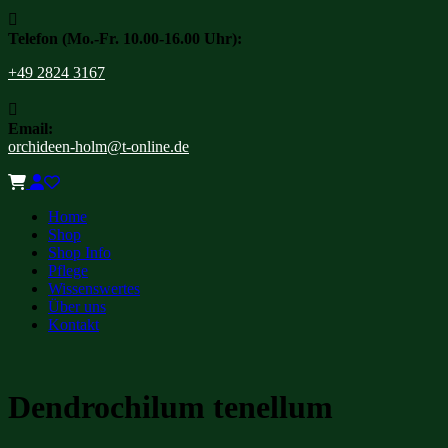

Telefon (Mo.-Fr. 10.00-16.00 Uhr):
+49 2824 3167

Email:
orchideen-holm@t-online.de
Home
Shop
Shop Info
Pflege
Wissenswertes
Über uns
Kontakt
Dendrochilum tenellum