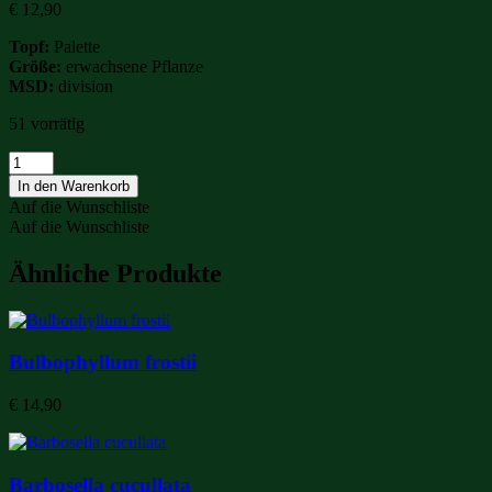
€
12,90
Topf:
Palette
Größe:
erwachsene Pflanze
MSD:
division
51 vorrätig
Dendrochilum
tenellum
In den Warenkorb
Menge
Auf die Wunschliste
Auf die Wunschliste
Ähnliche Produkte
Bulbophyllum frostii
€
14,90
Barbosella cucullata