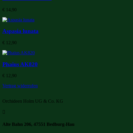
€
14,90
Aspasia lunata
€
12,90
Phaius AK820
€
12,90
Vertrag widerrufen
Orchideen Holm UG & Co. KG

Alte Bahn 206, 47551 Bedburg-Hau