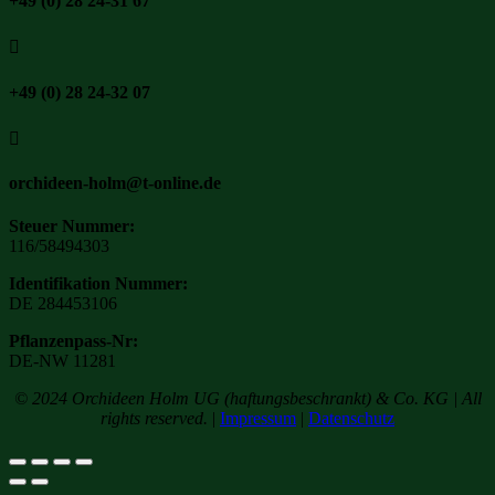
+49 (0) 28 24-31 67

+49 (0) 28 24-32 07

orchideen-holm@t-online.de
Steuer Nummer:
116/58494303
Identifikation Nummer:
DE 284453106
Pflanzenpass-Nr:
DE-NW 11281
© 2024 Orchideen Holm UG (haftungsbeschrankt) & Co. KG | All
rights reserved.
|
Impressum
|
Datenschutz