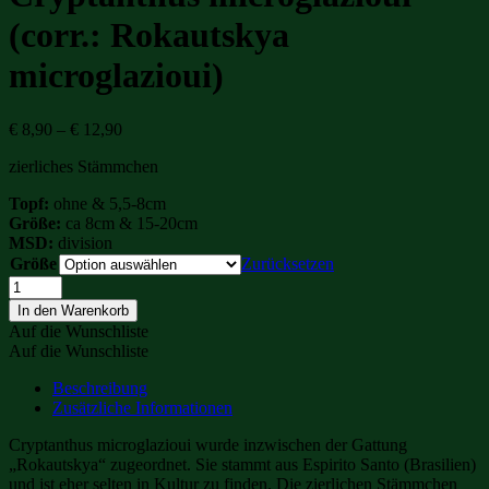
(corr.: Rokautskya
microglazioui)
Preisspanne:
€
8,90
–
€
12,90
€ 8,90
zierliches Stämmchen
bis
€ 12,90
Topf:
ohne & 5,5-8cm
Größe:
ca 8cm & 15-20cm
MSD:
division
Größe
Zurücksetzen
Cryptanthus
microglazioui
In den Warenkorb
(corr.:
Auf die Wunschliste
Rokautskya
Auf die Wunschliste
microglazioui)
Menge
Beschreibung
Zusätzliche Informationen
Cryptanthus microglazioui wurde inzwischen der Gattung
„Rokautskya“ zugeordnet. Sie stammt aus Espirito Santo (Brasilien)
und ist eher selten in Kultur zu finden. Die zierlichen Stämmchen