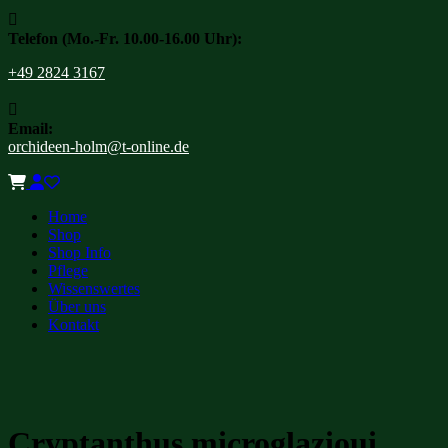

Telefon (Mo.-Fr. 10.00-16.00 Uhr):
+49 2824 3167

Email:
orchideen-holm@t-online.de
Home
Shop
Shop Info
Pflege
Wissenswertes
Über uns
Kontakt
Cryptanthus microglazioui