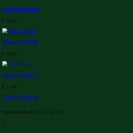
Aspasia lunata
€
12,90
Phaius AK820
€
12,90
Phaius AK817
€
12,90
Vertrag widerrufen
Orchideen Holm UG & Co. KG
