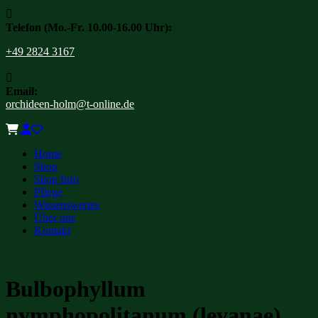

Telefon (Mo.-Fr. 10.00-16.00 Uhr):
+49 2824 3167

Email:
orchideen-holm@t-online.de
Home
Shop
Shop Info
Pflege
Wissenswertes
Über uns
Kontakt
Bulbophyllum
nymphopolitanum (levanae)