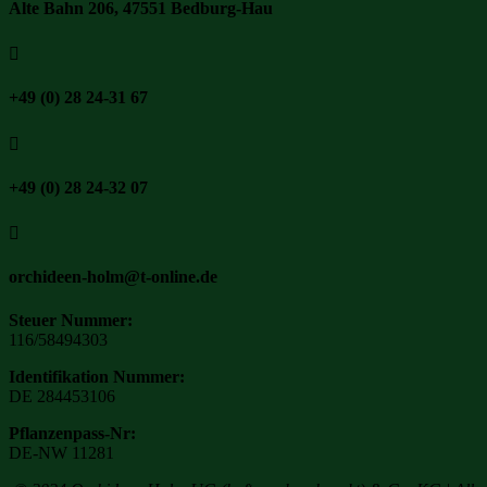
Alte Bahn 206, 47551 Bedburg-Hau

+49 (0) 28 24-31 67

+49 (0) 28 24-32 07

orchideen-holm@t-online.de
Steuer Nummer:
116/58494303
Identifikation Nummer:
DE 284453106
Pflanzenpass-Nr:
DE-NW 11281