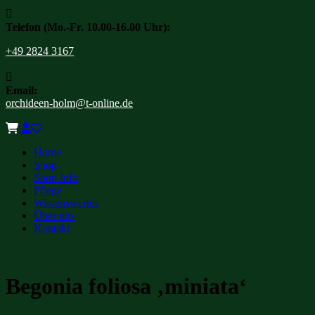

Telefon (Mo.-Fr. 10.00-16.00 Uhr):
+49 2824 3167

Email:
orchideen-holm@t-online.de
Home
Shop
Shop Info
Pflege
Wissenswertes
Über uns
Kontakt
Begonia foliosa ‚miniata‘